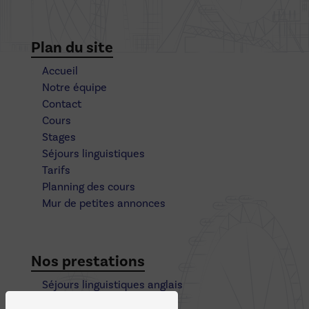
Plan du site
Accueil
Notre équipe
Contact
Cours
Stages
Séjours linguistiques
Tarifs
Planning des cours
Mur de petites annonces
Nos prestations
Séjours linguistiques anglais
Cours particulier collège