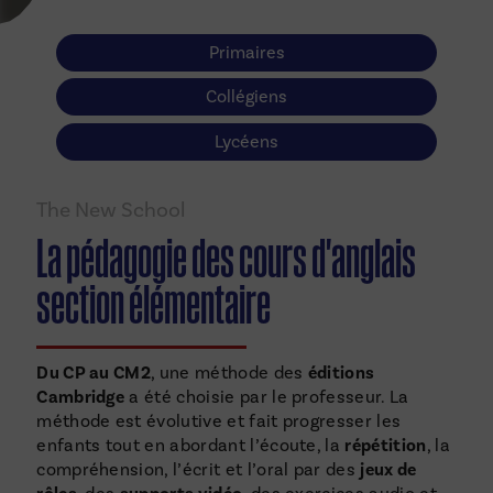
Primaires
Collégiens
Lycéens
The New School
La pédagogie des cours d'anglais
section élémentaire
Du CP au CM2
, une méthode des
éditions
Cambridge
a été choisie par le professeur. La
méthode est évolutive et fait progresser les
enfants tout en abordant l’écoute, la
répétition
, la
compréhension, l’écrit et l’oral par des
jeux de