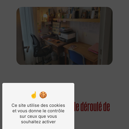
Découvrez en images le déroulé de
Ce site utilise des cookies
et vous donne le contrôle
nos cours d'anglais
sur ceux que vous
souhaitez activer