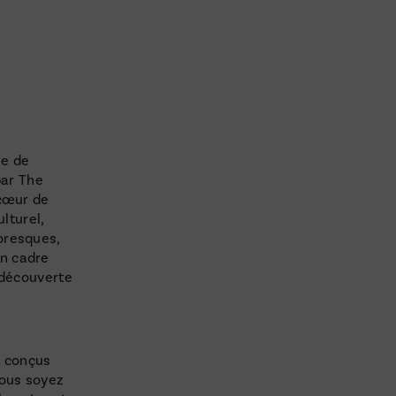
ne de
par The
 cœur de
ulturel,
oresques,
n cadre
 découverte
t conçus
vous soyez