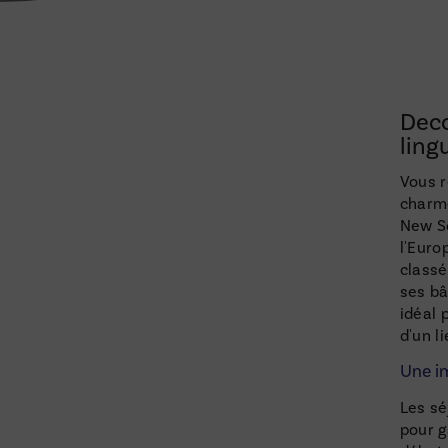
Deco
ling
Vous r
charme
New Sc
l'Euro
classé
ses bâ
idéal 
d'un l
Une im
Les sé
pour g