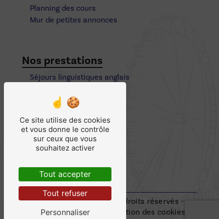
Planning des cours
Mur de petites annonces
Nos prestations
Séjours linguistiques anglais
Cours particulier collège
Stages
Cours particulier enfant
Ce site utilise des cookies
Cours collectif anglais
et vous donne le contrôle
Cours d'anglais
sur ceux que vous
Cours particulier lycée
souhaitez activer
Apprentissage anglais
Anglais
Tout accepter
Cours particulier anglais
Tout refuser
©
Vistalid
- 2026 - Tous droits réservés -
Personnaliser
Mentions légales
-
Gestion des cookies