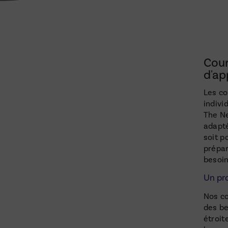
Cour
d'ap
Les co
indivi
The Ne
adapté
soit p
prépar
besoin
Un pr
Nos co
des be
étroit