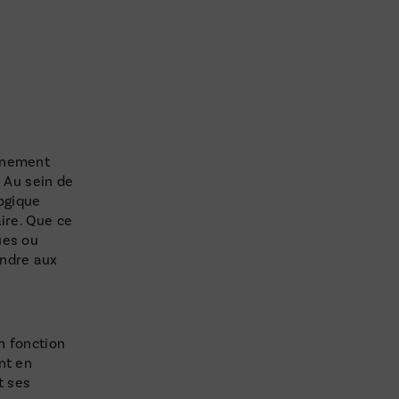
n
agnement
. Au sein de
ogique
ire. Que ce
ues ou
ondre aux
n fonction
nt en
t ses