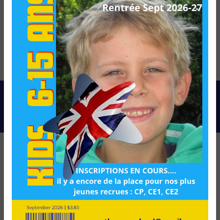
asso.thenewschool@gmail.com. Un justificatif d'identité
pourra vous être demandé. Nous conservons vos données
pendant la période de prise de contact puis pendant la
durée de prescription légale aux fins probatoires et de
gestion des contentieux. Vous avez le droit de vous
inscrire sur la liste d'opposition au démarchage
téléphonique, disponible à cette adresse:
Bloctel.gouv.fr
.
Consultez le site cnil.fr pour plus d’informations sur vos
droits.
NOS INTERVENTIONS SUR
CES VILLES
Bruges