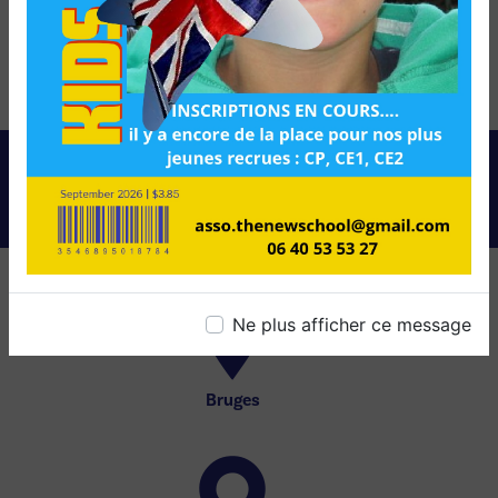
durée de prescription légale aux fins probatoires et de
gestion des contentieux. Vous avez le droit de vous
inscrire sur la liste d'opposition au démarchage
téléphonique, disponible à cette adresse:
Bloctel.gouv.fr
.
Consultez le site cnil.fr pour plus d’informations sur vos
droits.
NOS INTERVENTIONS SUR
CES VILLES
Ne plus afficher ce message
Bruges