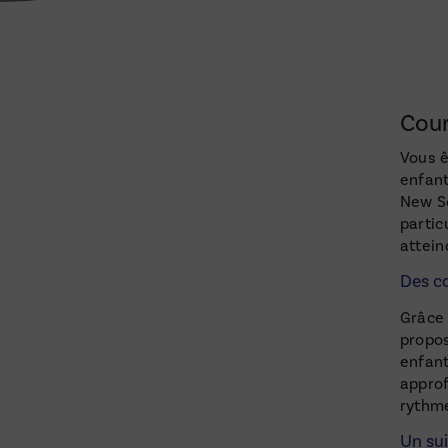
Cour
Vous ê
enfant
New Sc
partic
attein
Des co
Grâce 
propos
enfant
approf
rythme
Un sui