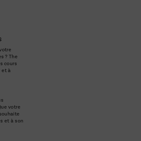
s
votre
es ? The
es cours
 et à
us
Que votre
 souhaite
s et à son