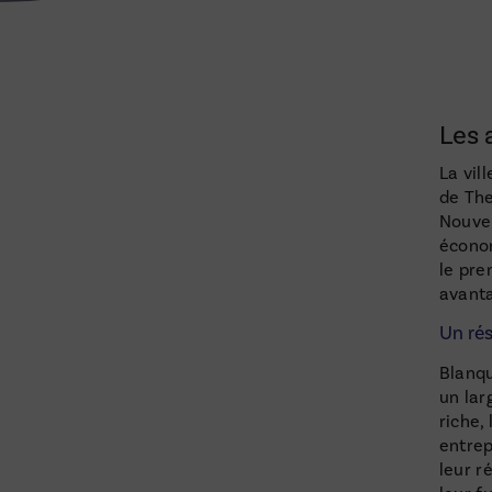
Les 
La vil
de The
Nouvel
économ
le pre
avanta
Un ré
Blanqu
un lar
riche,
entrep
leur r