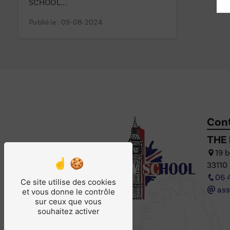
SCHOOL...
Publié le : 09-08-2024
Con
THE
19 
33110
06 
Ce site utilise des cookies
ass
et vous donne le contrôle
sur ceux que vous
souhaitez activer