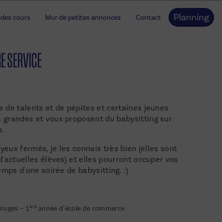
Planning
 des cours
Mur de petites annonces
Contact
E SERVICE
 de talents et de pépites et certaines jeunes
grandes et vous proposent du babysitting sur
s.
 yeux fermés, je les connais très bien (elles sont
'actuelles élèves) et elles pourront occuper vos
emps d'une soirée de babysitting. :)
ère
ruges – 1
année d’école de commerce