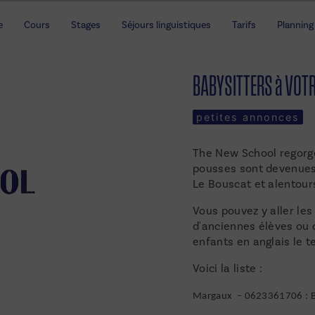
e
Cours
Stages
Séjours linguistiques
Tarifs
Planning
BABYSITTERS à VOTR
petites annonces
The New School regorge
pousses sont devenues 
Le Bouscat et alentour
Vous pouvez y aller les
d'anciennes élèves ou d
enfants en anglais le t
Voici la liste :
Margaux – 0623361706 : B