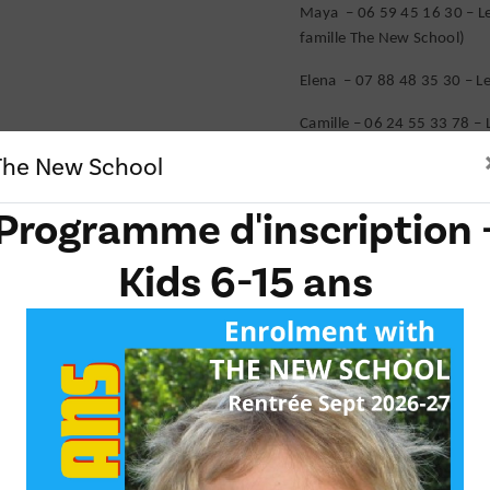
Maya – 06 59 45 16 30 – Le 
famille The New School)
Elena – 07 88 48 35 30 – Le
Camille – 06 24 55 33 78 – 
The New School
Lily – 06 47 11 67 73 - Term
ère
Emilie – Le Bouscat 1
(a d
Programme d'inscription 
Juliette – Bordeaux – Termina
Kids 6-15 ans
Retour