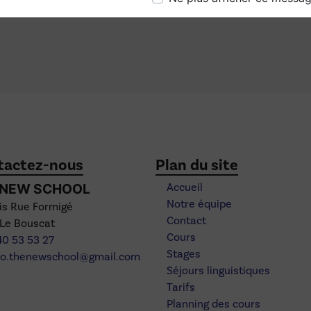
tactez-nous
Plan du site
 NEW SCHOOL
Accueil
Notre équipe
bis Rue Formigé
Contact
 Le Bouscat
Cours
40 53 53 27
Stages
o.thenewschool@gmail.com
Séjours linguistiques
Tarifs
Planning des cours