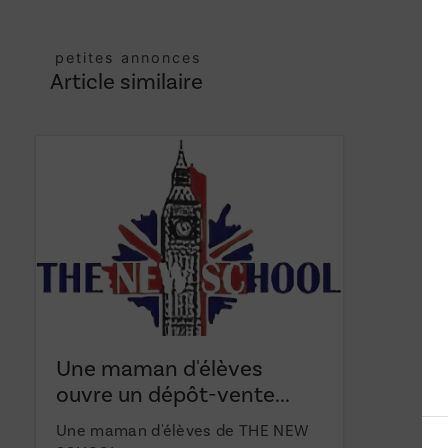
petites annonces
Article similaire
Une maman d'élèves
ouvre un dépôt-vente...
Une maman d'élèves de THE NEW