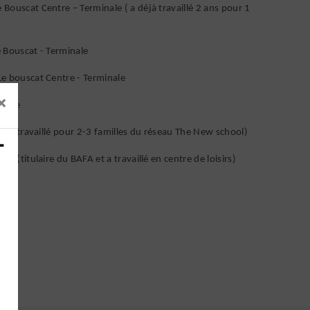
Bouscat Centre – Terminale ( a déjà travaillé 2 ans pour 1
 Bouscat - Terminale
Le bouscat Centre - Terminale
×
inale
éjà travaillé pour 2-3 familles du réseau The New school)
-
le (titulaire du BAFA et a travaillé en centre de loisirs)